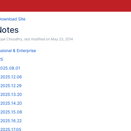
Download Site
Notes
ippe Choudhry
, last modified on
May 23, 2014
sional & Enterprise
25
2025.08.01
v2025.12.06
v2025.12.29
v2025.13.20
v2025.14.20
v2025.15.06
v2025.16.22
v2025.17.05